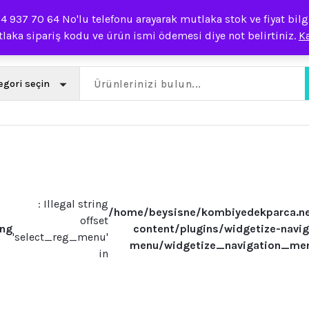
937 70 64 No'lu telefonu arayarak mutlaka stok ve fiyat bilgis
laka sipariş kodu ve ürün ismi ödemesi diye not belirtiniz.
K
: Illegal string
/home/beysisne/kombiyedekparca.n
offset
ing
content/plugins/widgetize-navig
'select_reg_menu'
menu/widgetize_navigation_me
in