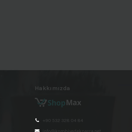
Hakkımızda
+90 532 328 04 84
info@kombiyedekparca.net