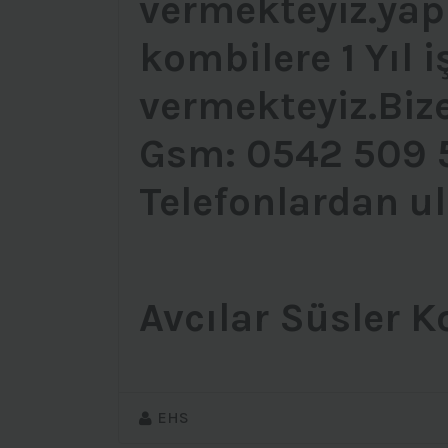
vermekteyiz.ya
kombilere 1 Yıl i
vermekteyiz.Bize
Gsm: 0542 509 
Telefonlardan ul
Avcılar Süsler K
EHS