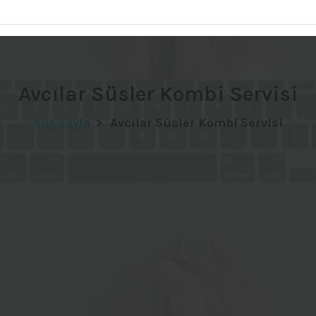
Avcılar Süsler Kombi Servisi
Ana sayfa
>
Avcılar Süsler Kombi Servisi