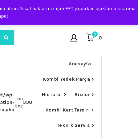
i alınız.Yasal haklarınız için EFT yaparken açıklama kısmına
apat
0
0
Anasayfa
Kombi Yedek Parça
Hidrofor
Brulör
et/wp-
on
ation-
330
line
nu.php
Kombi Kart Tamiri
Teknik Servis