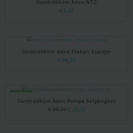
Demirdöküm Aden NTC
€
5,50
Demirdöküm Aden Plakalı Esanjör
€
34,00
İNDIRIM
Demirdöküm Aden Pompa Salyangozu
Orijinal
Şu
€
23,00
€
18,00
fiyat:
andaki
€ 23,00.
fiyat:
€ 18,00.