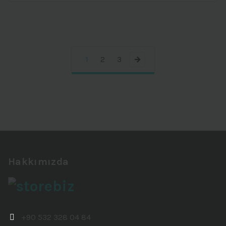
1
2
3
→
Hakkımızda
+90 532 328 04 84