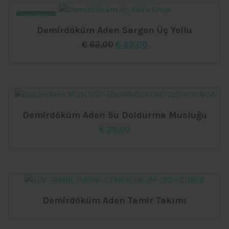
İNDIRIM
Demirdöküm Aden Sargon Üç Yollu
Orijinal
Şu
€
62,00
€
48,00
fiyat:
andaki
€ 62,00.
fiyat:
€ 48,00.
Demirdöküm Aden Su Doldurma Musluğu
€
25,00
Demirdöküm Aden Tamir Takımı