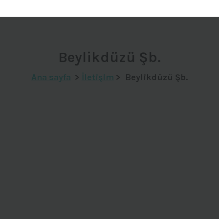
Beylikdüzü Şb.
Ana sayfa
>
İletişim
>
Beylikdüzü Şb.