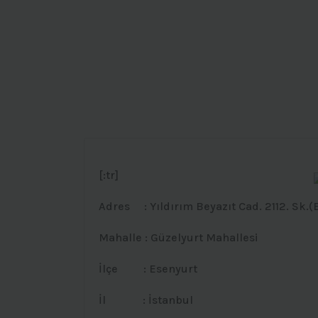
[:tr]
Adres : Yıldırım Beyazıt Cad. 2112. Sk.(E
Mahalle : Güzelyurt Mahallesi
İlçe : Esenyurt
İl : İstanbul