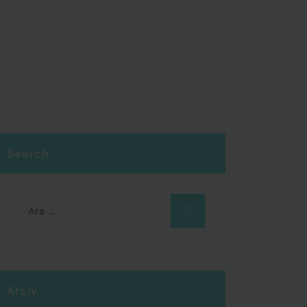
Search
Ara:
Arşiv