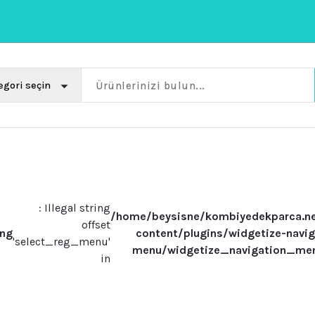
: Illegal string
/home/beysisne/kombiyedekparca.n
offset
ing
content/plugins/widgetize-navig
'select_reg_menu'
menu/widgetize_navigation_me
in