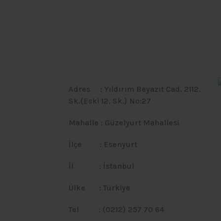
Adres : Yıldırım Beyazıt Cad. 2112.
Sk.(Eski 12. Sk.) No:27
Mahalle : Güzelyurt Mahallesi
İlçe : Esenyurt
İl : İstanbul
Ülke : Türkiye
Tel : (0212) 257 70 64