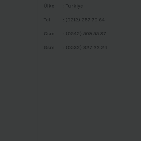
Ülke : Türkiye
Tel : (0212) 257 70 64
Gsm : (0542) 509 55 37
Gsm : (0532) 327 22 24