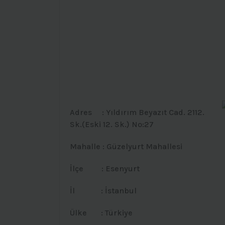
Adres : Yıldırım Beyazıt Cad. 2112.
Sk.(Eski 12. Sk.) No:27
Mahalle : Güzelyurt Mahallesi
İlçe : Esenyurt
İl : İstanbul
Ülke : Türkiye