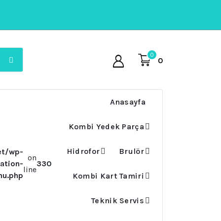
0
0
Anasayfa
Kombi Yedek Parça
Hidrofor
Brulör
et/wp-
on
ation-
330
line
nu.php
Kombi Kart Tamiri
Teknik Servis