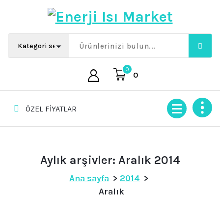
İçeriğe
geç
0
0
ÖZEL FİYATLAR
Aylık arşivler: Aralık 2014
Ana sayfa
>
2014
>
Aralık