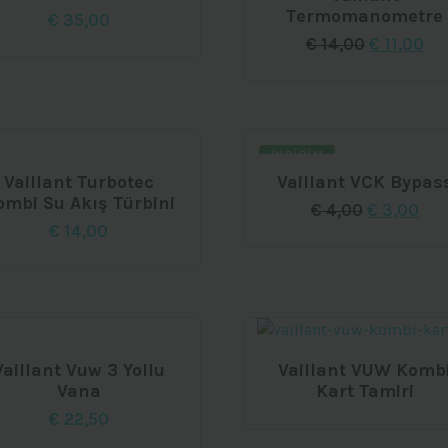
Termomanometre
€
35,00
Orijinal
Şu
€
14,00
€
11,00
fiyat:
an
€ 14,00.
fiy
€ 1
İNDIRIM
Vaillant Turbotec
Vaillant VCK Bypas
ombi Su Akış Türbini
Orijinal
Şu
€
4,00
€
3,00
fiyat:
and
€
14,00
€ 4,00.
fiya
€ 3,
Vaillant Vuw 3 Yollu
Vaillant VUW Komb
Vana
Kart Tamiri
€
22,50