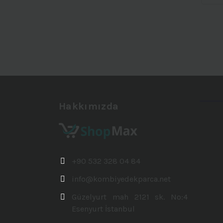
Hakkımızda
+90 532 328 04 84
info@kombiyedekparca.net
Güzelyurt mah 2121 sk. No:4
Esenyurt İstanbul