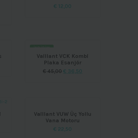
€
12,00
daki
at:
1,00.
İNDIRIM
s
Vaillant VCK Kombi
Plaka Esanjör
aki
Orijinal
Şu
€
45,00
€
36,50
t:
fiyat:
andaki
00.
€ 45,00.
fiyat:
€ 36,50.
i
Vaillant VUW Üç Yollu
Vana Motoru
€
22,50