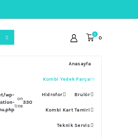
0
0
Anasayfa
Kombi Yedek Parça
Hidrofor
Brulör
et/wp-
on
ation-
330
line
nu.php
Kombi Kart Tamiri
Teknik Servis