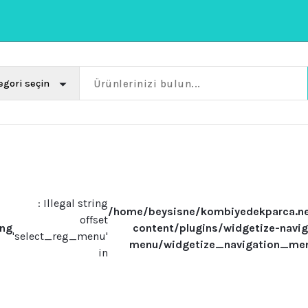
: Illegal string
/home/beysisne/kombiyedekparca.n
offset
ing
content/plugins/widgetize-navig
'select_reg_menu'
menu/widgetize_navigation_me
in