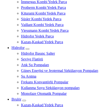
İmmergas Kombi Yedek Parça
Protherm Kombi Yedek Parça
Kiturami Kombi Yedek Parça
Süsler Kombi Yedek Parça
Vaillant Kombi Yedek Parça
Viessmann Kombi Yedek Parça
Hidrofor Yedek Parça
Kazan-Kaskad Yedek Parça
Hidrofor
Hidrofor Basınç Şalter
Seviye Flatörü
Atık Su Pompaları
Güneş Enerjisi ve Jeotermal Sirkülasyon Pompaları
Su Arıtma
Frekans Konvantörlü Pompalar
Kullanma Suyu Sirkülasyon pompaları
Monofaze Otomatik Pompalar
Brulör
Kazan-Kaskad Yedek Parça