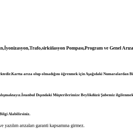
an,İyonizasyon,Trafo,sirkülasyon Pompası,Program ve Genel Arıza
ktedir.Kartta arıza olup olmadığını öğrenmek için Aşağıdaki Numaralardan Bize
alışmaktayız.İstanbul Dışındaki Müşterilerimize Beylikdüzü Şubemiz ilgilenme
lgi Alabilirsiniz.
e yazılım arızaları garanti kapsamına girmez.