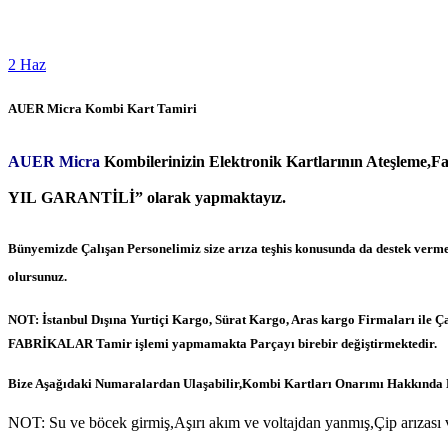
2
Haz
AUER Micra Kombi Kart Tamiri
AUER Micra
Kombilerinizin Elektronik Kartlarının Ateşleme,F
YIL GARANTİLİ” olarak yapmaktayız.
Bünyemizde Çalışan Personelimiz size arıza teşhis konusunda da destek verme
olursunuz.
NOT: İstanbul Dışına Yurtiçi Kargo, Sürat Kargo, Aras kargo Firmaları ile Ç
FABRİKALAR Tamir işlemi yapmamakta Parçayı birebir değiştirmektedir.
Bize Aşağıdaki Numaralardan Ulaşabilir,Kombi Kartları Onarımı Hakkında Bi
NOT: Su ve böcek girmiş,Aşırı akım ve voltajdan yanmış,Çip arızası v