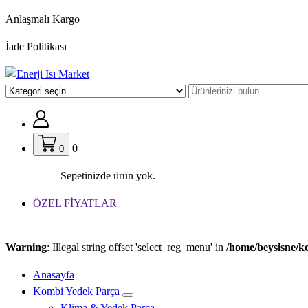
İçeriğe
Anlaşmalı Kargo
geç
İade Politikası
0
0
Sepetinizde ürün yok.
ÖZEL FİYATLAR
Warning
: Illegal string offset 'select_reg_menu' in
/home/beysisne/k
Anasayfa
Kombi Yedek Parça
Klima & Yedek Parça