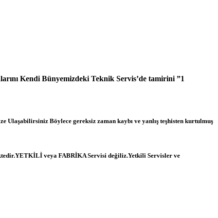
larını Kendi Bünyemizdeki Teknik Servis’de tamirini ”1
 Ulaşabilirsiniz Böylece gereksiz zaman kaybı ve yanlış teşhisten kurtulmuş
ktedir.YETKİLİ veya FABRİKA Servisi değiliz.Yetkili Servisler ve