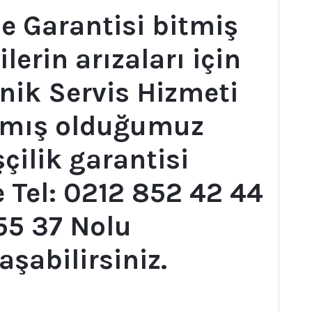
e Garantisi bitmiş
erin arızaları için
ik Servis Hizmeti
pmış olduğumuz
şçilik garantisi
 Tel: 0212 852 42 44
55 37 Nolu
aşabilirsiniz.