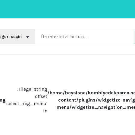
: Illegal string
/home/beysisne/kombiyedekparca.n
offset
ing
content/plugins/widgetize-navig
'select_reg_menu'
menu/widgetize_navigation_me
in