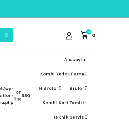
0
0
Anasayfa
Kombi Yedek Parça
Hidrofor
Brulör
et/wp-
on
ation-
330
line
nu.php
Kombi Kart Tamiri
Teknik Servis