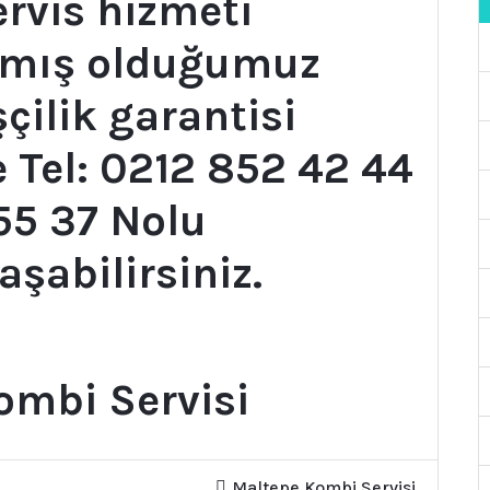
rvis hizmeti
pmış olduğumuz
şçilik garantisi
 Tel: 0212 852 42 44
55 37 Nolu
aşabilirsiniz.
ombi Servisi
Maltepe Kombi Servisi