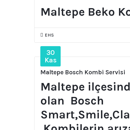
Maltepe Beko Ko
EHS
30
Kas
Maltepe Bosch Kombi Servisi
Maltepe ilçesin
olan Bosch
Smart,Smile,Cla
Kombilerin arız