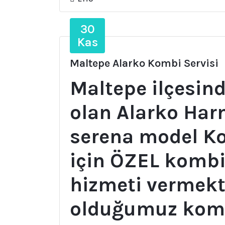
30
Kas
Maltepe Alarko Kombi Servisi
Maltepe ilçesind
olan Alarko Har
serena model Ko
için ÖZEL kombi
hizmeti vermekt
olduğumuz kombil