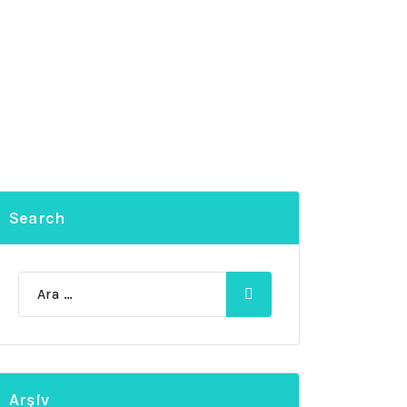
Search
Ara:
Arşiv