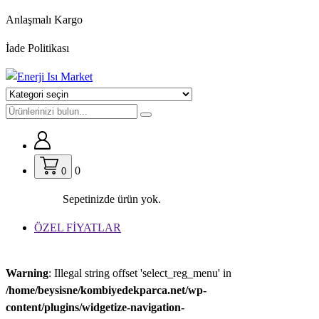
İçeriğe
Anlaşmalı Kargo
geç
İade Politikası
0
0
Sepetinizde ürün yok.
ÖZEL FİYATLAR
Warning
: Illegal string offset 'select_reg_menu' in
/home/beysisne/kombiyedekparca.net/wp-
content/plugins/widgetize-navigation-