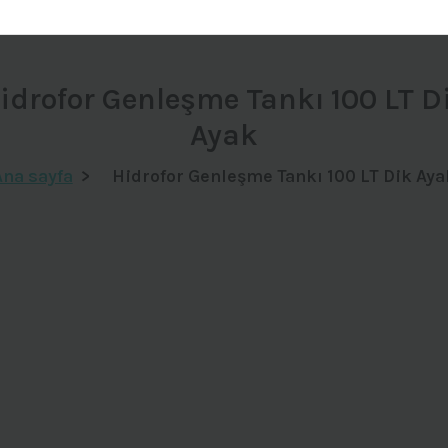
idrofor Genleşme Tankı 100 LT D
Ayak
Ana sayfa
>
Hidrofor Genleşme Tankı 100 LT Dik Aya