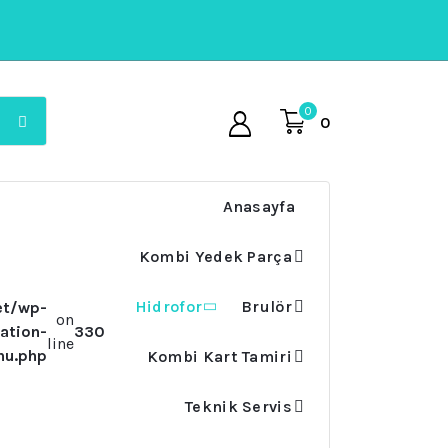
0
0
Anasayfa
Kombi Yedek Parça
Hidrofor
Brulör
et/wp-
on
ation-
330
line
nu.php
Kombi Kart Tamiri
Teknik Servis