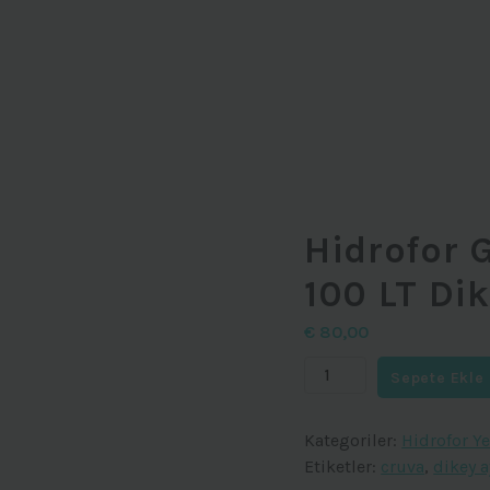
Hidrofor 
100 LT Di
€
80,00
Hidrofor
Sepete Ekle
Genleşme
Tankı
Kategoriler:
Hidrofor Y
100
Etiketler:
cruva
,
dikey 
LT