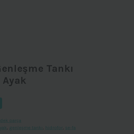
Genleşme Tankı
k Ayak
edek parça
ayak
,
genleşme tankı
,
hidrofor
,
se-fa