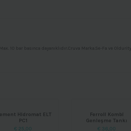
Dik
Ayak
adet
Max. 10 bar basınca dayanıklıdır.Cruva Marka.Se-Fa ve Oldurit
lement Hidromat ELT
Ferroli Kombi
PC1
Genleşme Tankı
€
25,00
€
36,00