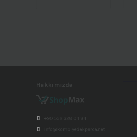
Hakkımızda
+90 532 328 04 84
info@kombiyedekparca.net