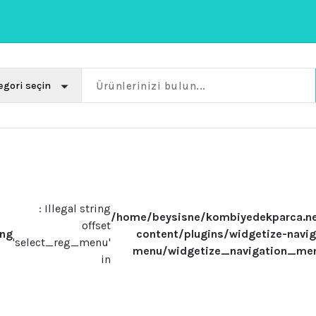
: Illegal string
/home/beysisne/kombiyedekparca.n
offset
ing
content/plugins/widgetize-navig
'select_reg_menu'
menu/widgetize_navigation_me
in