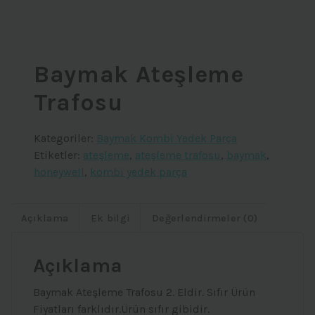
Baymak Ateşleme
Trafosu
Kategoriler:
Baymak Kombi Yedek Parça
Etiketler:
ateşleme
,
ateşleme trafosu
,
baymak
,
honeywell
,
kombi yedek parça
Açıklama
Ek bilgi
Değerlendirmeler (0)
Açıklama
Baymak Ateşleme Trafosu 2. Eldir. Sıfır Ürün
Fiyatları farklıdır.Ürün sıfır gibidir.