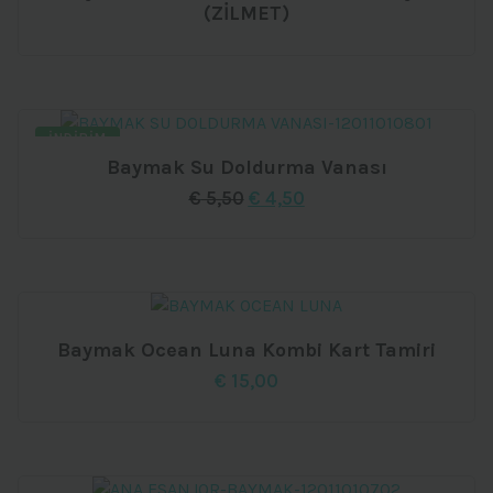
(ZİLMET)
İNDIRIM
Baymak Su Doldurma Vanası
Orijinal
Şu
€
5,50
€
4,50
fiyat:
andaki
€ 5,50.
fiyat:
€ 4,50.
Baymak Ocean Luna Kombi Kart Tamiri
€
15,00