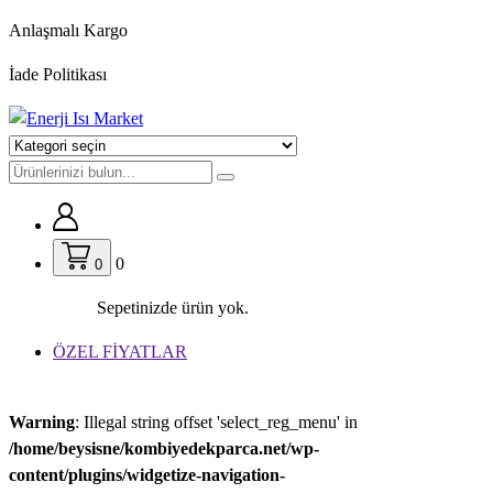
İçeriğe
Anlaşmalı Kargo
geç
İade Politikası
0
0
Sepetinizde ürün yok.
ÖZEL FİYATLAR
Warning
: Illegal string offset 'select_reg_menu' in
/home/beysisne/kombiyedekparca.net/wp-
content/plugins/widgetize-navigation-