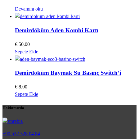
Devamını oku
Demirdöküm Aden Kombi Kartı
€
50,00
Sepete Ekle
Demirdöküm Baymak Su Basınç Switch’i
€
8,00
Sepete Ekle
Hakkımızda
+90 532 328 04 84