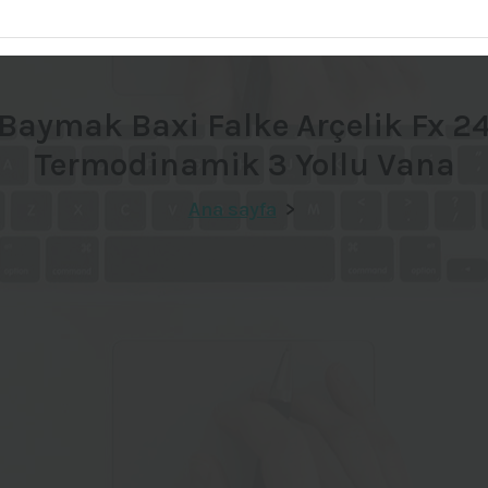
Baymak Baxi Falke Arçelik Fx 2
Termodinamik 3 Yollu Vana
Ana sayfa
>