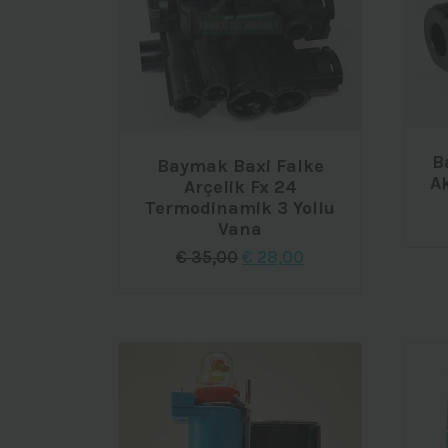
B
Baymak Baxi Falke
A
Arçelik Fx 24
Termodinamik 3 Yollu
Vana
Orijinal
Şu
€
35,00
€
28,00
fiyat:
andaki
€ 35,00.
fiyat:
€ 28,00.