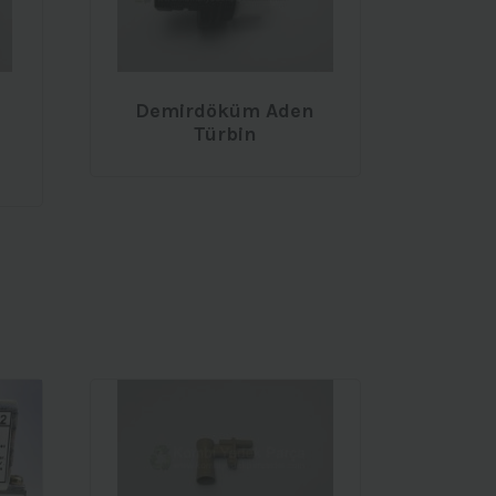
Demirdöküm Aden
Türbin
u
daki
at:
48,00.