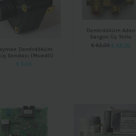
Demirdöküm Aden
Sargon Üç Yollu
Orijinal
Ş
€
62,00
€
48,00
aymak Demirdöküm
fiyat:
an
kış Sondası (Muadil)
€ 62,00.
fiy
€ 
€
5,00