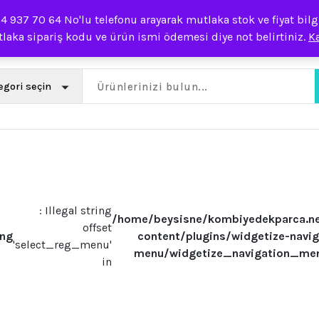
937 70 64 No'lu telefonu arayarak mutlaka stok ve fiyat bilgis
laka sipariş kodu ve ürün ismi ödemesi diye not belirtiniz.
K
: Illegal string
/home/beysisne/kombiyedekparca.n
offset
ing
content/plugins/widgetize-navig
'select_reg_menu'
menu/widgetize_navigation_me
in