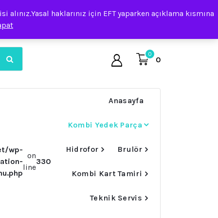
i alınız.Yasal haklarınız için EFT yaparken açıklama kısmına
apat
0
0
Anasayfa
Kombi Yedek Parça
Hidrofor
Brulör
et/wp-
on
ation-
330
line
nu.php
Kombi Kart Tamiri
Teknik Servis