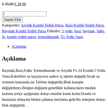
Orijinal
Şu
€
35,00
€
28,00
fiyat:
andaki
Baymak
€ 35,00.
fiyat:
Baxi
Sepete Ekle
€ 28,00.
Falke
Kategoriler:
Arçelik Kombi Yedek Parça
,
Baxi Kombi Yedek Parça
,
Arçelik
Baymak Kombi Yedek Parça
Etiketler:
3 yollu
,
baxi
,
baymak
,
falke
,
Fx
fx
,
kombi yedek parça
,
termodinamik
,
Üç Yollu Vana
24
Açıklama
Termodinamik
3
Açıklama
Yollu
Vana
Baymak,Baxi,Falke Termodinamik ve Arçelik Fx 24 Kombi 3 Yollu
adet
Vana.Kalorifere su kaçırıyorsa sadece iç takımı değişilir.Sıcak su
vermem hatasında ise Türbini değiştirilir.Blok komple
değiştirilmez.Bloğun değişimi genellikle kullanıcıların musluk
kısmını sertçe açtığından dolayı musluk kısmı kırılır.Donda ve
basınçtan dolayıda blokta çatlama meydana gelir.Bu sebepten dolayı
blok değiştirilir.