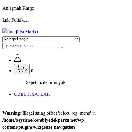
İçeriğe
Anlaşmalı Kargo
geç
İade Politikası
0
0
Sepetinizde ürün yok.
ÖZEL FİYATLAR
Warning
: Illegal string offset 'select_reg_menu' in
/home/beysisne/kombiyedekparca.net/wp-
content/plugins/widgetize-navigation-