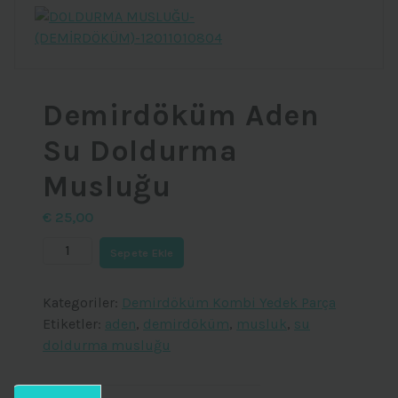
Demirdöküm Aden
Su Doldurma
Musluğu
€
25,00
Demirdöküm
Sepete Ekle
Aden
Su
Kategoriler:
Demirdöküm Kombi Yedek Parça
Doldurma
Etiketler:
aden
,
demirdöküm
,
musluk
,
su
Musluğu
doldurma musluğu
adet