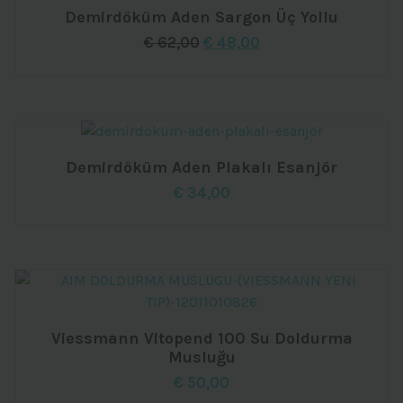
Demirdöküm Aden Sargon Üç Yollu
Orijinal
Şu
€
62,00
€
48,00
fiyat:
andaki
€ 62,00.
fiyat:
€ 48,00.
Demirdöküm Aden Plakalı Esanjör
€
34,00
Viessmann Vitopend 100 Su Doldurma
Musluğu
€
50,00