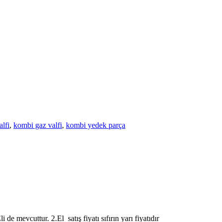
alfi
,
kombi gaz valfi
,
kombi yedek parça
e mevcuttur. 2.El satış fiyatı sıfırın yarı fiyatıdır