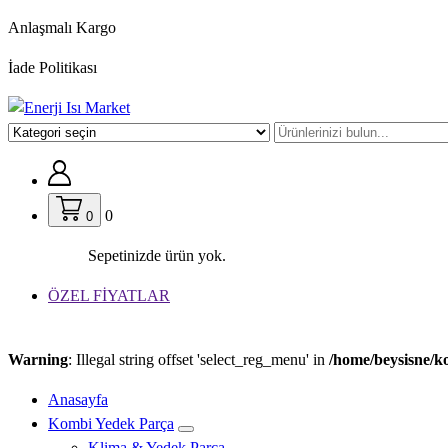
İçeriğe
Anlaşmalı Kargo
geç
İade Politikası
0
0
Sepetinizde ürün yok.
ÖZEL FİYATLAR
Warning
: Illegal string offset 'select_reg_menu' in
/home/beysisne/k
Anasayfa
Kombi Yedek Parça
Klima & Yedek Parça