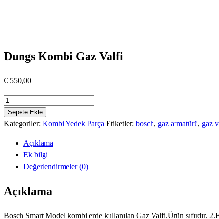
Dungs Kombi Gaz Valfi
€
550,00
Dungs
Kombi
Sepete Ekle
Gaz
Kategoriler:
Kombi Yedek Parça
Etiketler:
bosch
,
gaz armatürü
,
gaz v
Valfi
Açıklama
adet
Ek bilgi
Değerlendirmeler (0)
Açıklama
Bosch Smart Model kombilerde kullanılan Gaz Valfi.Ürün sıfırdır. 2.Eli d