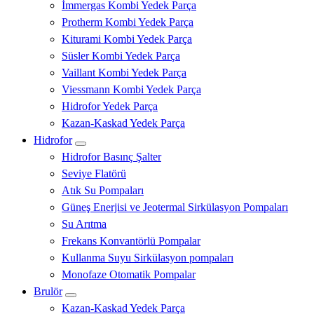
İmmergas Kombi Yedek Parça
Protherm Kombi Yedek Parça
Kiturami Kombi Yedek Parça
Süsler Kombi Yedek Parça
Vaillant Kombi Yedek Parça
Viessmann Kombi Yedek Parça
Hidrofor Yedek Parça
Kazan-Kaskad Yedek Parça
Hidrofor
Hidrofor Basınç Şalter
Seviye Flatörü
Atık Su Pompaları
Güneş Enerjisi ve Jeotermal Sirkülasyon Pompaları
Su Arıtma
Frekans Konvantörlü Pompalar
Kullanma Suyu Sirkülasyon pompaları
Monofaze Otomatik Pompalar
Brulör
Kazan-Kaskad Yedek Parça