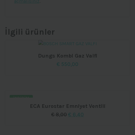
açmalısınız
.
İlgili ürünler
Dungs Kombi Gaz Valfi
€
550,00
İNDIRIM
ECA Eurostar Emniyet Ventili
Orijinal
Şu
€
8,00
€
6,40
fiyat:
andaki
€ 8,00.
fiyat:
€ 6,40.