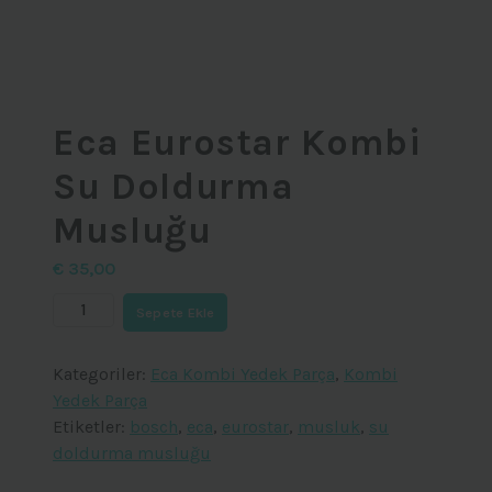
Eca Eurostar Kombi
Su Doldurma
Musluğu
€
35,00
Eca
Sepete Ekle
Eurostar
Kombi
Kategoriler:
Eca Kombi Yedek Parça
,
Kombi
Su
Yedek Parça
Doldurma
Etiketler:
bosch
,
eca
,
eurostar
,
musluk
,
su
Musluğu
doldurma musluğu
adet