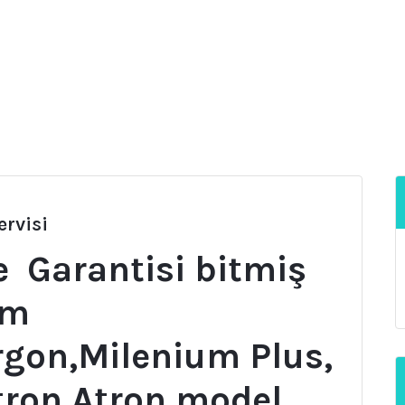
rvisi
e Garantisi bitmiş
üm
rgon,Milenium Plus,
itron,Atron model