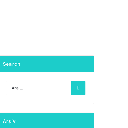
Search
Ara:
Arşiv