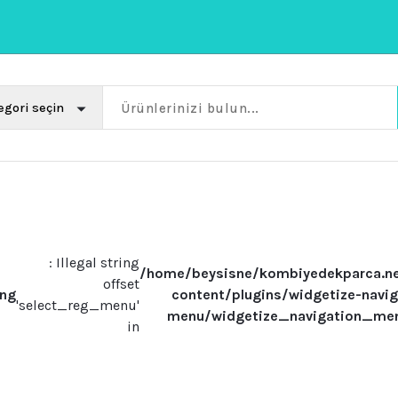
: Illegal string
/home/beysisne/kombiyedekparca.n
offset
ing
content/plugins/widgetize-navig
'select_reg_menu'
menu/widgetize_navigation_me
in