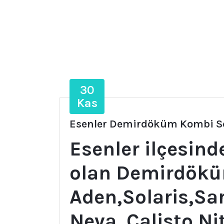
30
Kas
Esenler Demirdöküm Kombi Se
Esenler ilçesind
olan Demirdök
Aden,Solaris,Sa
Neva, Calisto,N