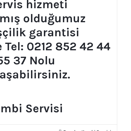
rvis hizmeti
pmış olduğumuz
şçilik garantisi
 Tel: 0212 852 42 44
55 37 Nolu
aşabilirsiniz.
ombi Servisi