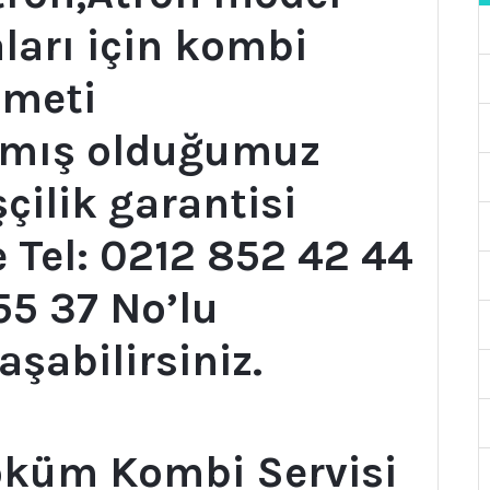
ları için kombi
zmeti
pmış olduğumuz
şçilik garantisi
 Tel: 0212 852 42 44
5 37 No’lu
aşabilirsiniz.
öküm Kombi Servisi