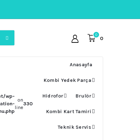
0
0
Anasayfa
Kombi Yedek Parça
Hidrofor
Brulör
et/wp-
on
ation-
330
line
nu.php
Kombi Kart Tamiri
Teknik Servis