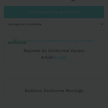
10 sonucun tümü gösteriliyor
İNDIRIM
Baymak Su Doldurma Vanası
Orijinal
Şu
€
5,50
€
4,50
fiyat:
andaki
€ 5,50.
fiyat:
€ 4,50.
Buderus Doldurma Musluğu