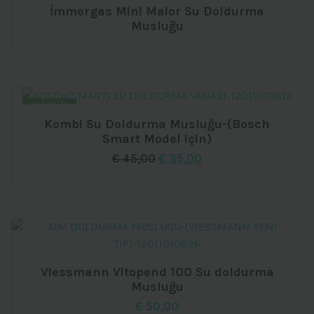
İmmergas Mini Maior Su Doldurma
Musluğu
İNDIRIM
Kombi Su Doldurma Musluğu-(Bosch
Smart Model için)
Orijinal
Şu
€
45,00
€
35,00
fiyat:
andaki
€ 45,00.
fiyat:
€ 35,00.
Viessmann Vitopend 100 Su doldurma
Musluğu
€
50,00