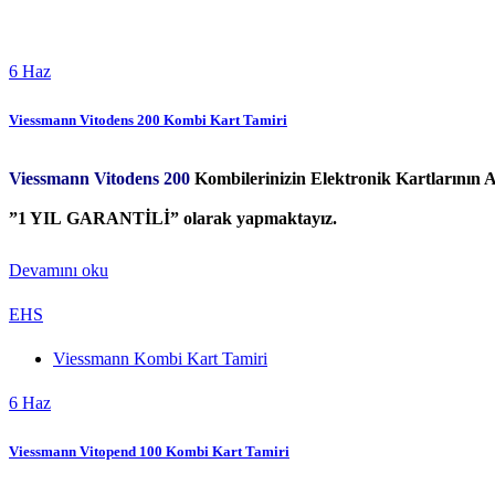
6
Haz
Viessmann Vitodens 200 Kombi Kart Tamiri
Viessmann Vitodens 200
Kombilerinizin Elektronik Kartlarının 
”1 YIL GARANTİLİ” olarak yapmaktayız.
Devamını oku
EHS
Viessmann Kombi Kart Tamiri
6
Haz
Viessmann Vitopend 100 Kombi Kart Tamiri