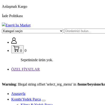
İçeriğe
Anlaşmalı Kargo
geç
İade Politikası
0
0
Sepetinizde ürün yok.
ÖZEL FİYATLAR
Warning
: Illegal string offset 'select_reg_menu' in
/home/beysisne/k
Anasayfa
Kombi Yedek Parça
Klima & Yedek Parça