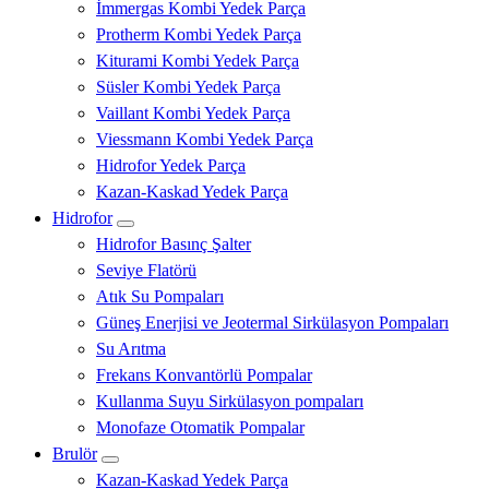
İmmergas Kombi Yedek Parça
Protherm Kombi Yedek Parça
Kiturami Kombi Yedek Parça
Süsler Kombi Yedek Parça
Vaillant Kombi Yedek Parça
Viessmann Kombi Yedek Parça
Hidrofor Yedek Parça
Kazan-Kaskad Yedek Parça
Hidrofor
Hidrofor Basınç Şalter
Seviye Flatörü
Atık Su Pompaları
Güneş Enerjisi ve Jeotermal Sirkülasyon Pompaları
Su Arıtma
Frekans Konvantörlü Pompalar
Kullanma Suyu Sirkülasyon pompaları
Monofaze Otomatik Pompalar
Brulör
Kazan-Kaskad Yedek Parça