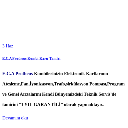
3
Haz
E.C.A Protheus Kombi Kartı Tamiri
E.C.A Protheus
Kombilerinizin Elektronik Kartlarının
Ateşleme,Fan,İyonizasyon,Trafo,sirkülasyon Pompası,Program
ve Genel Arızalarını Kendi Bünyemizdeki Teknik Servis’de
tamirini ”1 YIL GARANTİLİ” olarak yapmaktayız.
Devamını oku