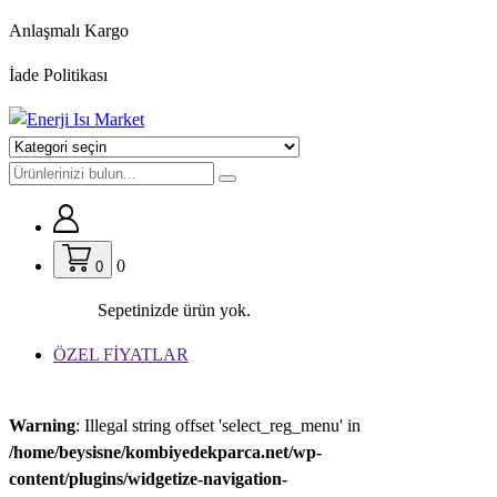
İçeriğe
Anlaşmalı Kargo
geç
İade Politikası
0
0
Sepetinizde ürün yok.
ÖZEL FİYATLAR
Warning
: Illegal string offset 'select_reg_menu' in
/home/beysisne/kombiyedekparca.net/wp-
content/plugins/widgetize-navigation-