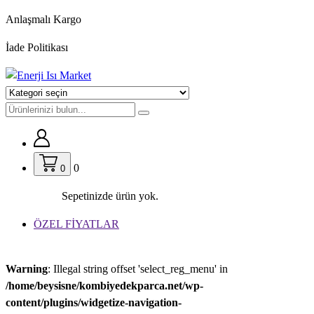
İçeriğe
Anlaşmalı Kargo
geç
İade Politikası
0
0
Sepetinizde ürün yok.
ÖZEL FİYATLAR
Warning
: Illegal string offset 'select_reg_menu' in
/home/beysisne/kombiyedekparca.net/wp-
content/plugins/widgetize-navigation-