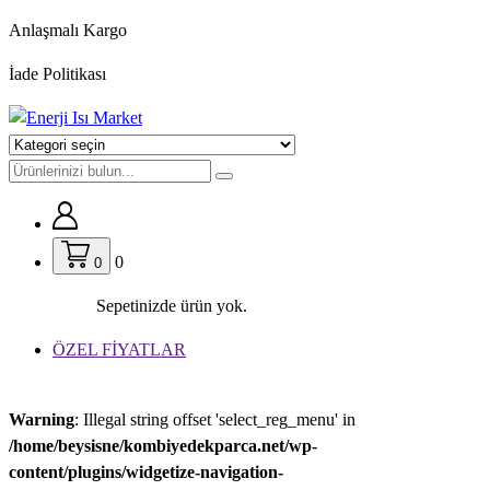
İçeriğe
Anlaşmalı Kargo
geç
İade Politikası
0
0
Sepetinizde ürün yok.
ÖZEL FİYATLAR
Warning
: Illegal string offset 'select_reg_menu' in
/home/beysisne/kombiyedekparca.net/wp-
content/plugins/widgetize-navigation-