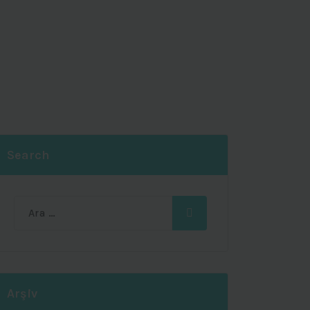
Search
Ara:
Arşiv