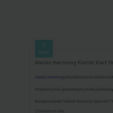
7
Haz
Alarko Harmony Kombi Kart T
Alarko Harmony
Kombilerinizin Elektroni
Ateşleme,Fan,İyonizasyon,Trafo,sirkülas
Bünyemizdeki Teknik Serviste tamirini ”
Devamını oku