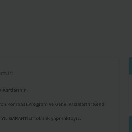
amiri
k Kartlarının
yon Pompası,Program ve Genel Arızalarını Kendi
1 YIL GARANTİLİ” olarak yapmaktayız.