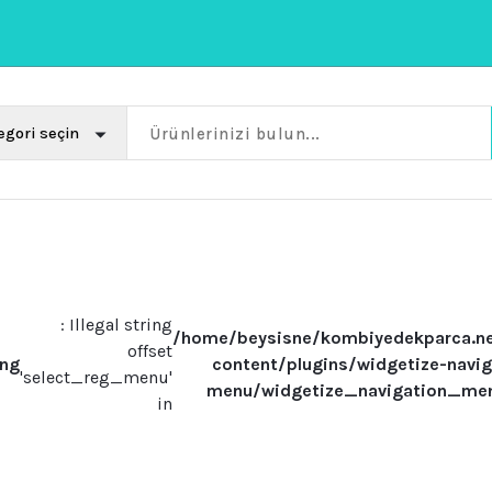
: Illegal string
/home/beysisne/kombiyedekparca.n
offset
ing
content/plugins/widgetize-navig
'select_reg_menu'
menu/widgetize_navigation_me
in