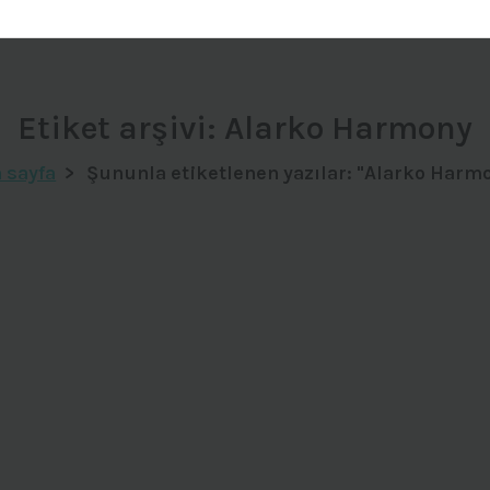
Etiket arşivi: Alarko Harmony
 sayfa
>
Şununla etiketlenen yazılar: "Alarko Harm