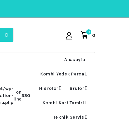
0
0
Anasayfa
Kombi Yedek Parça
Hidrofor
Brulör
et/wp-
on
ation-
330
line
nu.php
Kombi Kart Tamiri
Teknik Servis