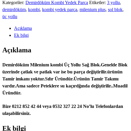
kombi
Kategoriler:
Demirdöküm Kombi Yedek Parça
Etiketler:
3 yollu
,
Üç
demirdöküm
,
kombi
,
kombi yedek parça
,
milenium plus
,
sol blok
,
Yollu
üç yollu
Sol
Açıklama
Blok
Ek bilgi
adet
Açıklama
Demirdöküm Milenium kombi Üç Yollu Sağ Blok.Genelde Blok
üzerinde çatlak ve patlak var ise bu parça değiştirilir.ürünün
Tamir imkanı yoktur.Sıfır Üründür.Ürünün Tamir Takımı
vardır.Ama sadece Peteklere su kaçırdğında değiştirilir..Muadil
Üründür.
Bize 0212 852 42 44 veya 0532 327 22 24 No’lu Telefonlardan
ulaşabilirsiniz.
Ek bilgi