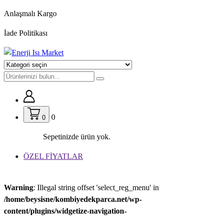
İçeriğe
Anlaşmalı Kargo
geç
İade Politikası
0
0
Sepetinizde ürün yok.
ÖZEL FİYATLAR
Warning
: Illegal string offset 'select_reg_menu' in
/home/beysisne/kombiyedekparca.net/wp-
content/plugins/widgetize-navigation-