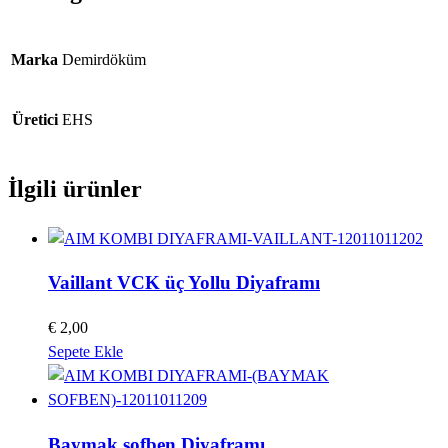
Marka
Demirdöküm
Üretici
EHS
İlgili ürünler
Vaillant VCK üç Yollu Diyaframı
€
2,00
Sepete Ekle
Baymak şofben Diyaframı