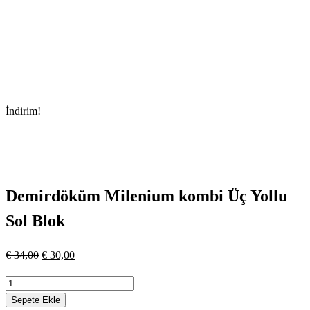
İndirim!
Demirdöküm Milenium kombi Üç Yollu
Sol Blok
Orijinal
Şu
€
34,00
€
30,00
fiyat:
andaki
Demirdöküm
€ 34,00.
fiyat:
Milenium
Sepete Ekle
€ 30,00.