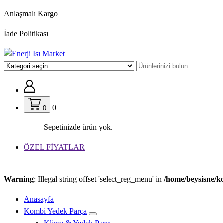
İçeriğe
Anlaşmalı Kargo
geç
İade Politikası
0
0
Sepetinizde ürün yok.
ÖZEL FİYATLAR
Warning
: Illegal string offset 'select_reg_menu' in
/home/beysisne/k
Anasayfa
Kombi Yedek Parça
Klima & Yedek Parça