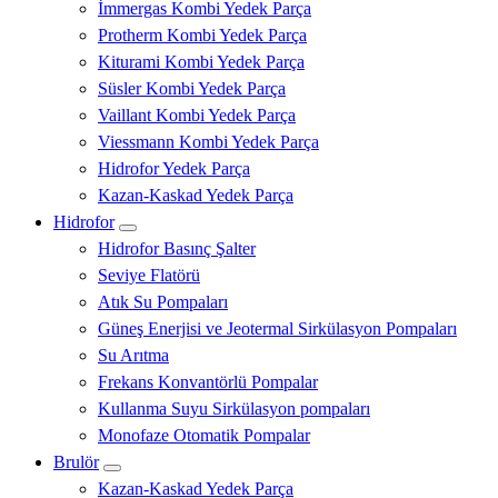
İmmergas Kombi Yedek Parça
Protherm Kombi Yedek Parça
Kiturami Kombi Yedek Parça
Süsler Kombi Yedek Parça
Vaillant Kombi Yedek Parça
Viessmann Kombi Yedek Parça
Hidrofor Yedek Parça
Kazan-Kaskad Yedek Parça
Hidrofor
Hidrofor Basınç Şalter
Seviye Flatörü
Atık Su Pompaları
Güneş Enerjisi ve Jeotermal Sirkülasyon Pompaları
Su Arıtma
Frekans Konvantörlü Pompalar
Kullanma Suyu Sirkülasyon pompaları
Monofaze Otomatik Pompalar
Brulör
Kazan-Kaskad Yedek Parça