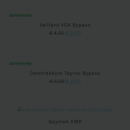
İNDIRIM
Vaillant VCK Bypass
Orijinal
Şu
€
4,00
€
3,00
fiyat:
andaki
€ 4,00.
fiyat:
€ 3,00.
İNDIRIM
Demirdöküm Tayros Bypass
Orijinal
Şu
€
6,00
€
4,50
fiyat:
andaki
€ 6,00.
fiyat:
€ 4,50.
Baymak KMP