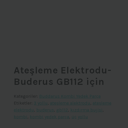
Ateşleme Elektrodu-
Buderus GB112 için
Kategoriler:
Buddarus Kombi Yedek Parça
Etiketler:
3 yollu
,
ateşleme alektrodu
,
ateşleme
elektrodu
,
buderus
,
gb112
,
kızdırma bujisi
,
kombi
,
kombi yedek parça
,
üç yollu