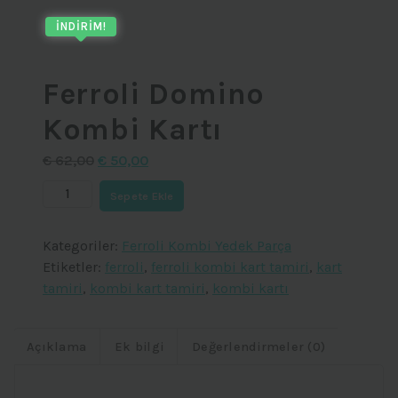
İNDIRIM!
Ferroli Domino
Kombi Kartı
Orijinal
Şu
€
62,00
€
50,00
fiyat:
andaki
Ferroli
Sepete Ekle
€ 62,00.
fiyat:
Domino
€ 50,00.
Kombi
Kategoriler:
Ferroli Kombi Yedek Parça
Kartı
Etiketler:
ferroli
,
ferroli kombi kart tamiri
,
kart
adet
tamiri
,
kombi kart tamiri
,
kombi kartı
Açıklama
Ek bilgi
Değerlendirmeler (0)