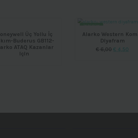
İNDIRIM
oneywell Üç Yollu İç
Alarko Western Kom
akım-Buderus GB112-
Diyafram
larko ATAQ Kazanlar
Orijinal
Şu
€
6,00
€
4,50
Için
fiyat:
and
€ 6,00.
fiya
€ 4,