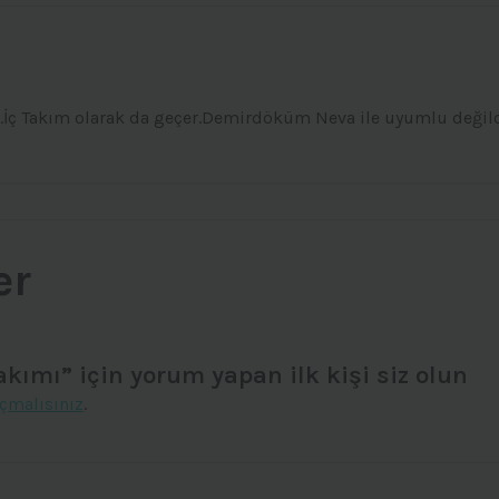
ç Takım olarak da geçer.Demirdöküm Neva ile uyumlu değildi
er
mı” için yorum yapan ilk kişi siz olun
çmalısınız
.