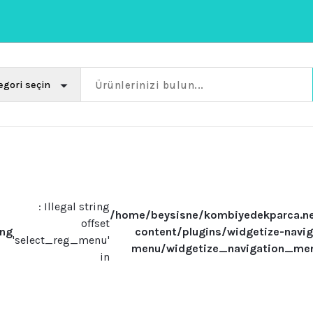
: Illegal string
/home/beysisne/kombiyedekparca.n
offset
ing
content/plugins/widgetize-navig
'select_reg_menu'
menu/widgetize_navigation_me
in