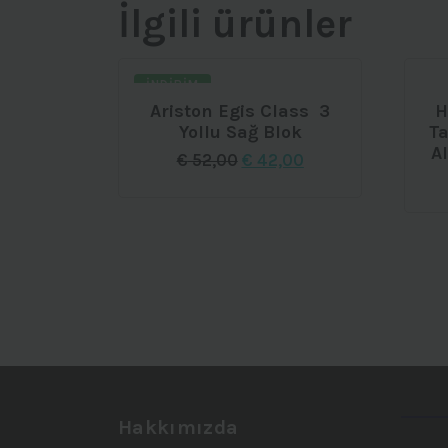
İlgili ürünler
İNDIRIM
Ariston Egis Class 3
H
Yollu Sağ Blok
T
A
Orijinal
Şu
€
52,00
€
42,00
fiyat:
andaki
€ 52,00.
fiyat:
€ 42,00.
Hakkımızda