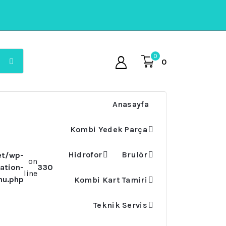
0
0
Anasayfa
Kombi Yedek Parça
Hidrofor
Brulör
et/wp-
on
ation-
330
line
nu.php
Kombi Kart Tamiri
Teknik Servis