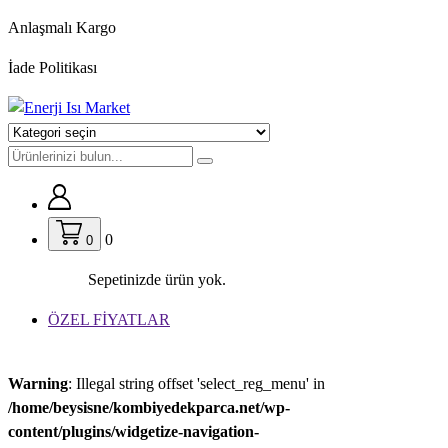
İçeriğe
Anlaşmalı Kargo
geç
İade Politikası
0
0
Sepetinizde ürün yok.
ÖZEL FİYATLAR
Warning
: Illegal string offset 'select_reg_menu' in
/home/beysisne/kombiyedekparca.net/wp-
content/plugins/widgetize-navigation-