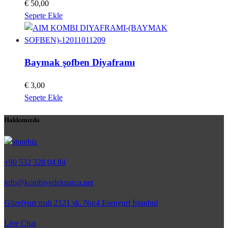
€
50,00
Sepete Ekle
Baymak şofben Diyaframı
€
3,00
Sepete Ekle
Hakkımızda
+90 532 328 04 84
info@kombiyedekparca.net
Güzelyurt mah 2121 sk. No:4 Esenyurt İstanbul
Live Chat