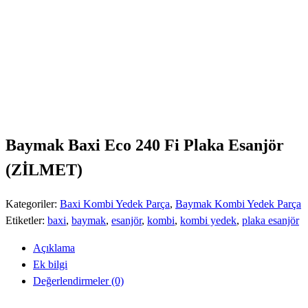
Baymak Baxi Eco 240 Fi Plaka Esanjör
(ZİLMET)
Kategoriler:
Baxi Kombi Yedek Parça
,
Baymak Kombi Yedek Parça
Etiketler:
baxi
,
baymak
,
esanjör
,
kombi
,
kombi yedek
,
plaka esanjör
Açıklama
Ek bilgi
Değerlendirmeler (0)