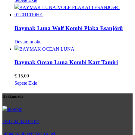
Sepete Ekle
Baymak Luna Wolf Kombi Plaka Esanjörü
Devamını oku
Baymak Ocean Luna Kombi Kart Tamiri
€
15,00
Sepete Ekle
Hakkımızda
+90 532 328 04 84
info@kombiyedekparca.net