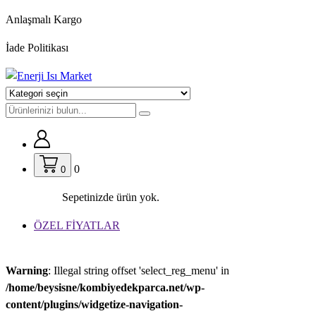
İçeriğe
Anlaşmalı Kargo
geç
İade Politikası
0
0
Sepetinizde ürün yok.
ÖZEL FİYATLAR
Warning
: Illegal string offset 'select_reg_menu' in
/home/beysisne/kombiyedekparca.net/wp-
content/plugins/widgetize-navigation-