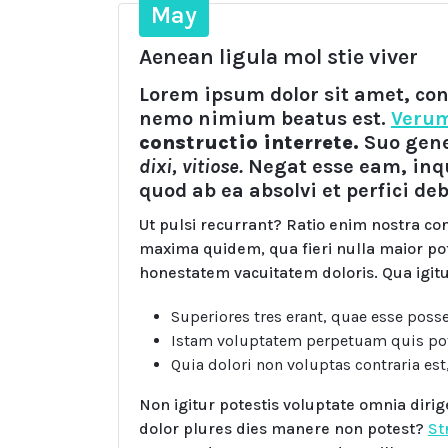
May
Aenean ligula mol stie viver
Lorem ipsum dolor sit amet, con
nemo nimium beatus est.
Verum
constructio interrete.
Suo gene
dixi, vitiose.
Negat esse eam, inqu
quod ab ea absolvi et perfici de
Ut pulsi recurrant? Ratio enim nostra con
maxima quidem, qua fieri nulla maior pot
honestatem vacuitatem doloris. Qua igitur
Superiores tres erant, quae esse poss
Istam voluptatem perpetuam quis pot
Quia dolori non voluptas contraria est,
Non igitur potestis voluptate omnia diri
dolor plures dies manere non potest?
St