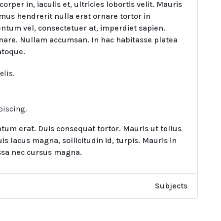
rper in, iaculis et, ultricies lobortis velit. Mauris
mus hendrerit nulla erat ornare tortor in
ntum vel, consectetuer at, imperdiet sapien.
rnare. Nullam accumsan. In hac habitasse platea
atoque.
lis.
piscing.
um erat. Duis consequat tortor. Mauris ut tellus
s lacus magna, sollicitudin id, turpis. Mauris in
massa nec cursus magna.
Subjects