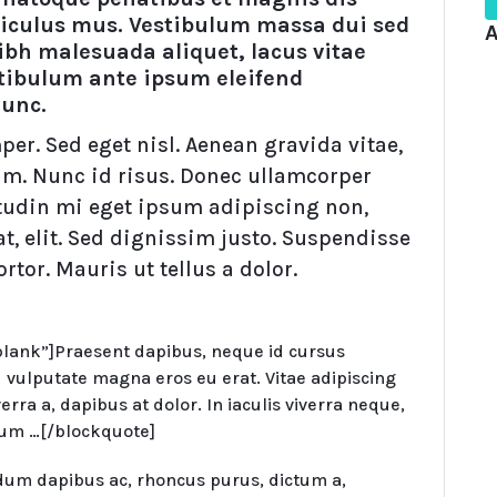
diculus mus. Vestibulum massa dui sed
A
nibh malesuada aliquet, lacus vitae
stibulum ante ipsum eleifend
nunc.
r. Sed eget nisl. Aenean gravida vitae,
m. Nunc id risus. Donec ullamcorper
itudin mi eget ipsum adipiscing non,
at, elit. Sed dignissim justo. Suspendisse
tor. Mauris ut tellus a dolor.
blank”]Praesent dapibus, neque id cursus
 vulputate magna eros eu erat. Vitae adipiscing
erra a, dapibus at dolor. In iaculis viverra neque,
ipsum …[/blockquote]
rdum dapibus ac, rhoncus purus, dictum a,