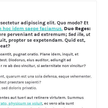
sectetur adipiscing elit. Quo modo? Et
 hoc idem saepe faciamus.
Duo Reges:
re perveniant ad extremum;
Sed ille, ut
it, propter se expetendam. Quid est,
beat?
sentit, pugnat oratio. Plane idem, inquit, et
est. Diodorus, eius auditor, adiungit ad
 re ab deo vincitur, si aeternitate non vincitur?
ent, quarum est una sola defensa, eaque vehementer.
est praestare sapienti?
 sed doloris privatio.
gentes aut tueri aut retinere virtutem. Summus
rato, physicum se voluit
, ec vero alia sunt