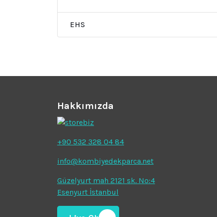
EHS
Hakkımızda
+90 532 328 04 84
info@kombiyedekparca.net
Güzelyurt mah 2121 sk. No:4
Esenyurt İstanbul