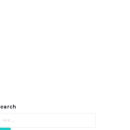
earch
ra: