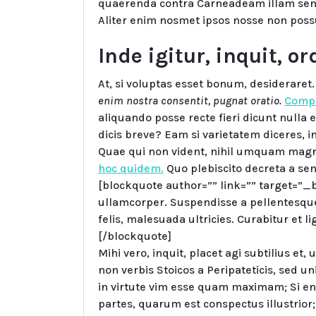
quaerenda contra Carneadeam illam sent
Aliter enim nosmet ipsos nosse non pos
Inde igitur, inquit, o
At, si voluptas esset bonum, desideraret
enim nostra consentit, pugnat oratio.
Compr
aliquando posse recte fieri dicunt nulla
dicis breve? Eam si varietatem diceres, i
Quae qui non vident, nihil umquam mag
hoc quidem.
Quo plebiscito decreta a sen
[blockquote author=”” link=”” target=”_
ullamcorper. Suspendisse a pellentesque
felis, malesuada ultricies. Curabitur et li
[/blockquote]
Mihi vero, inquit, placet agi subtilius et, 
non verbis Stoicos a Peripateticis, sed un
in virtute vim esse quam maximam; Si 
partes, quarum est conspectus illustrior