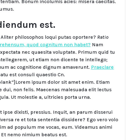
entiam. Bonum incolumis acies: misera caecitas.
sumus.
rdiendum est.
. Aliter philosophos loqui putas oportere?
Ratio
ehensum, quod cognitum non habet?
Nam
 expectata nec quaesita voluptate. Primum quid tu
ntellegerem, ut etiam non dicente te intellego;
num ac cognitione dignum amaverunt.
Praeclare
atu est consuli quaestio Cn.
blank”]Lorem ipsum dolor sit amet enim. Etiam
 dui, non felis. Maecenas malesuada elit lectus
gula. Ut molestie a, ultricies porta urna.
ut ipse dixisti, pressius. Inquit, an parum disserui
iversa re et tota sententia dissidere? Ego vero volo
enim ad populum me vocas, eum. Videamus animi
; Et nemo nimium beatus est.