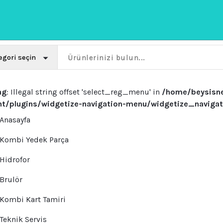
ng
: Illegal string offset 'select_reg_menu' in
/home/beysisn
nt/plugins/widgetize-navigation-menu/widgetize_navig
Anasayfa
Kombi Yedek Parça
Hidrofor
Brulör
Kombi Kart Tamiri
Teknik Servis