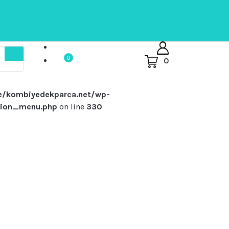
0
0
e/kombiyedekparca.net/wp-
ation_menu.php
on line
330