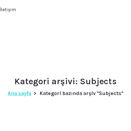
İletişim
Kategori arşivi: Subjects
Ana sayfa
>
Kategori bazında arşiv "Subjects"