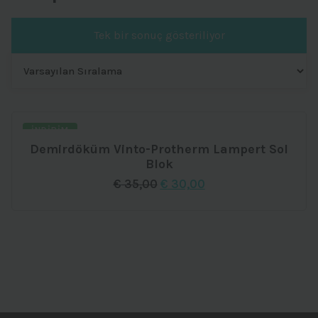
Tek bir sonuç gösteriliyor
İNDIRIM
Demirdöküm Vinto-Protherm Lampert Sol
Blok
Orijinal
Şu
€
35,00
€
30,00
fiyat:
andaki
€ 35,00.
fiyat:
€ 30,00.