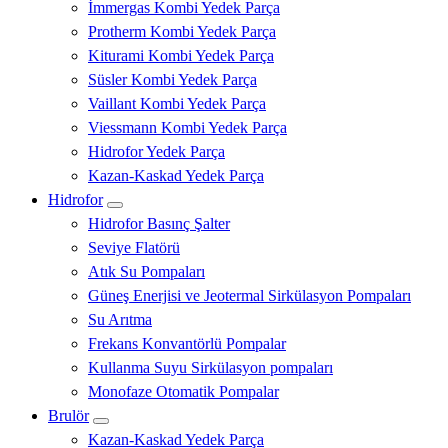
İmmergas Kombi Yedek Parça
Protherm Kombi Yedek Parça
Kiturami Kombi Yedek Parça
Süsler Kombi Yedek Parça
Vaillant Kombi Yedek Parça
Viessmann Kombi Yedek Parça
Hidrofor Yedek Parça
Kazan-Kaskad Yedek Parça
Hidrofor
Hidrofor Basınç Şalter
Seviye Flatörü
Atık Su Pompaları
Güneş Enerjisi ve Jeotermal Sirkülasyon Pompaları
Su Arıtma
Frekans Konvantörlü Pompalar
Kullanma Suyu Sirkülasyon pompaları
Monofaze Otomatik Pompalar
Brulör
Kazan-Kaskad Yedek Parça