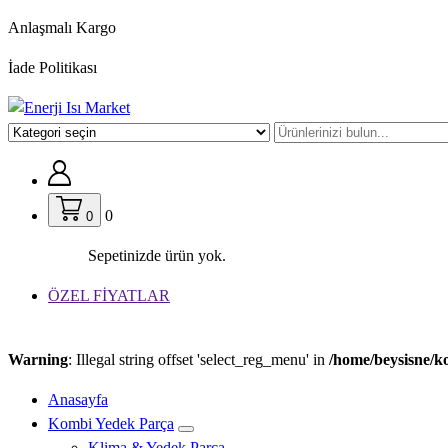
İçeriğe
Anlaşmalı Kargo
geç
İade Politikası
0
0
Sepetinizde ürün yok.
ÖZEL FİYATLAR
Warning
: Illegal string offset 'select_reg_menu' in
/home/beysisne/k
Anasayfa
Kombi Yedek Parça
Klima & Yedek Parça