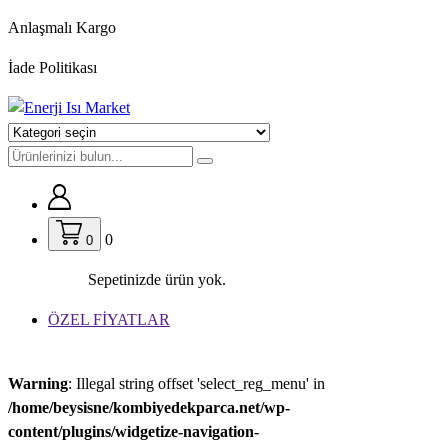
İçeriğe
Anlaşmalı Kargo
geç
İade Politikası
0
0
Sepetinizde ürün yok.
ÖZEL FİYATLAR
Warning
: Illegal string offset 'select_reg_menu' in
/home/beysisne/kombiyedekparca.net/wp-
content/plugins/widgetize-navigation-