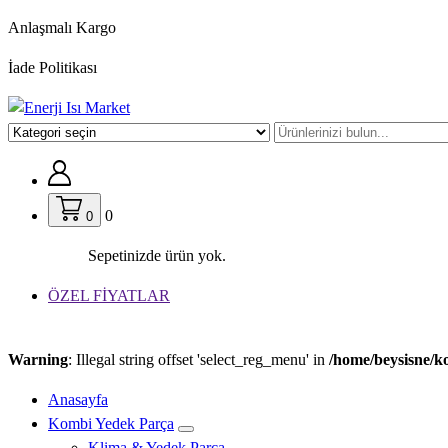
İçeriğe
Anlaşmalı Kargo
geç
İade Politikası
0
0
Sepetinizde ürün yok.
ÖZEL FİYATLAR
Warning
: Illegal string offset 'select_reg_menu' in
/home/beysisne/k
Anasayfa
Kombi Yedek Parça
Klima & Yedek Parça