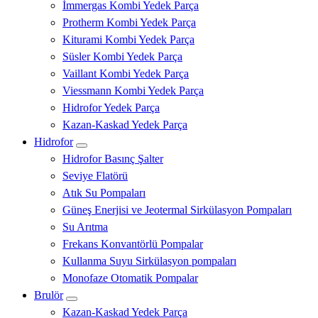
İmmergas Kombi Yedek Parça
Protherm Kombi Yedek Parça
Kiturami Kombi Yedek Parça
Süsler Kombi Yedek Parça
Vaillant Kombi Yedek Parça
Viessmann Kombi Yedek Parça
Hidrofor Yedek Parça
Kazan-Kaskad Yedek Parça
Hidrofor
Hidrofor Basınç Şalter
Seviye Flatörü
Atık Su Pompaları
Güneş Enerjisi ve Jeotermal Sirkülasyon Pompaları
Su Arıtma
Frekans Konvantörlü Pompalar
Kullanma Suyu Sirkülasyon pompaları
Monofaze Otomatik Pompalar
Brulör
Kazan-Kaskad Yedek Parça