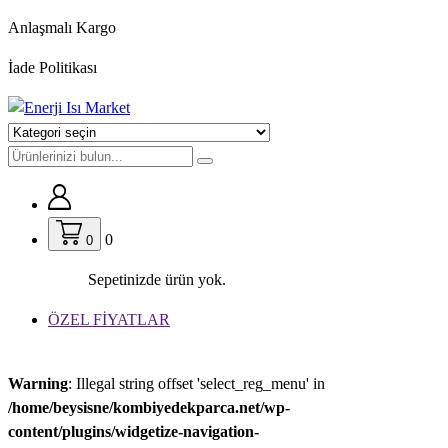
İçeriğe
Anlaşmalı Kargo
geç
İade Politikası
0
0
Sepetinizde ürün yok.
ÖZEL FİYATLAR
Warning
: Illegal string offset 'select_reg_menu' in
/home/beysisne/kombiyedekparca.net/wp-
content/plugins/widgetize-navigation-