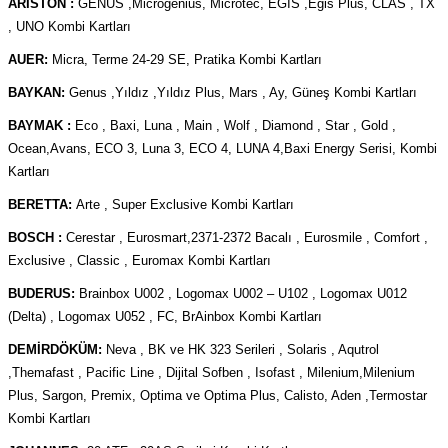
ARİSTON :
GENUS ,Microgenius, Microtec, EGİS ,Egis Plus, CLAS , TX
, UNO Kombi Kartları
AUER:
Micra, Terme 24-29 SE, Pratika Kombi Kartları
BAYKAN:
Genus ,Yıldız ,Yıldız Plus, Mars , Ay, Güneş Kombi Kartları
BAYMAK :
Eco , Baxi, Luna , Main , Wolf , Diamond , Star , Gold ,
Ocean,Avans, ECO 3, Luna 3, ECO 4, LUNA 4,Baxi Energy Serisi, Kombi
Kartları
BERETTA:
Arte , Super Exclusive Kombi Kartları
BOSCH :
Cerestar , Eurosmart,2371-2372 Bacalı , Eurosmile , Comfort ,
Exclusive , Classic , Euromax Kombi Kartları
BUDERUS:
Brainbox U002 , Logomax U002 – U102 , Logomax U012
(Delta) , Logomax U052 , FC, BrAinbox Kombi Kartları
DEMİRDÖKÜM:
Neva , BK ve HK 323 Serileri , Solaris , Aqutrol
,Themafast , Pacific Line , Dijital Sofben , Isofast , Milenium,Milenium
Plus, Sargon, Premix, Optima ve Optima Plus, Calisto, Aden ,Termostar
Kombi Kartları