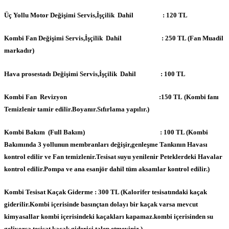
Üç Yollu Motor Değişimi Servis,İşçilik Dahil : 120 TL
Kombi Fan Değişimi Servis,İşçilik Dahil : 250 TL (Fan Muadil
markadır)
Hava prosestadı Değişimi Servis,İşçilik Dahil : 100 TL
Kombi Fan Revizyon :150 TL (Kombi fanı
Temizlenir tamir edilir.Boyanır.Sıfırlama yapılır.)
Kombi Bakım (Full Bakım) : 100 TL (Kombi
Bakımında 3 yollunun membranları değişir,genleşme Tankının Havası
kontrol edilir ve Fan temizlenir.Tesisat suyu yenilenir Peteklerdeki Havalar
kontrol edilir.Pompa ve ana esanjör dahil tüm aksamlar kontrol edilir.)
Kombi Tesisat Kaçak Giderme : 300 TL (Kalorifer tesisatındaki kaçak
giderilir.Kombi içerisinde basınçtan dolayı bir kaçak varsa mevcut
kimyasallar kombi içerisindeki kaçakları kapamaz.kombi içerisinden su
geliyorsa tesisat kaçak giderici talep etmeyiniz.)