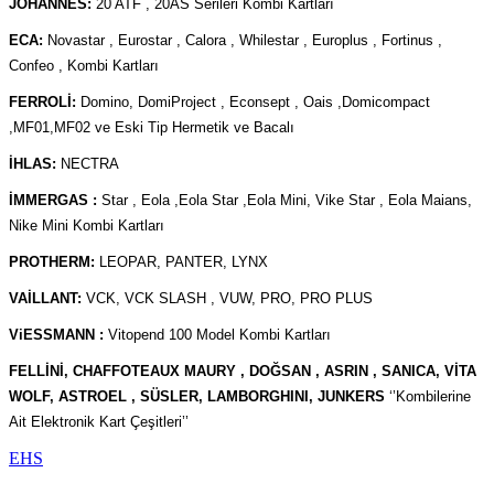
JOHANNES:
20 ATF , 20AS Serileri Kombi Kartları
ECA:
Novastar , Eurostar , Calora , Whilestar , Europlus , Fortinus ,
Confeo , Kombi Kartları
FERROLİ:
Domino, DomiProject , Econsept , Oais ,Domicompact
,MF01,MF02 ve Eski Tip Hermetik ve Bacalı
İHLAS:
NECTRA
İMMERGAS :
Star , Eola ,Eola Star ,Eola Mini, Vike Star , Eola Maians,
Nike Mini Kombi Kartları
PROTHERM:
LEOPAR, PANTER, LYNX
VAİLLANT:
VCK, VCK SLASH , VUW, PRO, PRO PLUS
ViESSMANN :
Vitopend 100 Model Kombi Kartları
FELLİNİ, CHAFFOTEAUX MAURY , DOĞSAN , ASRIN , SANICA, VİTA
WOLF, ASTROEL , SÜSLER, LAMBORGHINI, JUNKERS
‘’Kombilerine
Ait Elektronik Kart Çeşitleri’’
EHS