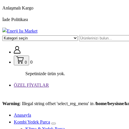
İçeriğe
Anlaşmalı Kargo
geç
İade Politikası
0
0
Sepetinizde ürün yok.
ÖZEL FİYATLAR
Warning
: Illegal string offset 'select_reg_menu' in
/home/beysisne/k
Anasayfa
Kombi Yedek Parça
Klima & Yedek Parça