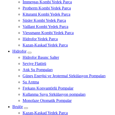
İmmergas Kombi Yedek Parça
Protherm Kombi Yedek Parça
Kiturami Kombi Yedek Parça
Süsler Kombi Yedek Parça
Vaillant Kombi Yedek Parça
Viessmann Kombi Yedek Parça
Hidrofor Yedek Parça
Kazan-Kaskad Yedek Parça
Hidrofor
Hidrofor Basınç Şalter
Seviye Flatörü
Atık Su Pompaları
Güneş Enerjisi ve Jeotermal Sirkülasyon Pompaları
Su Arıtma
Frekans Konvantörlü Pompalar
Kullanma Suyu Sirkülasyon pompaları
Monofaze Otomatik Pompalar
Brulör
Kazan-Kaskad Yedek Parça