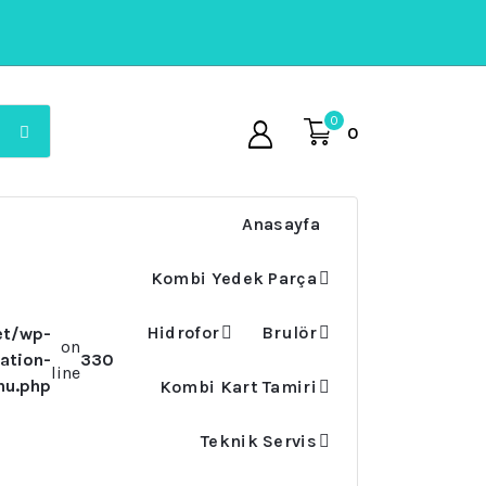
0
0
Anasayfa
Kombi Yedek Parça
Hidrofor
Brulör
et/wp-
on
ation-
330
line
nu.php
Kombi Kart Tamiri
Teknik Servis