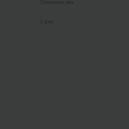
Devamını oku
EHS