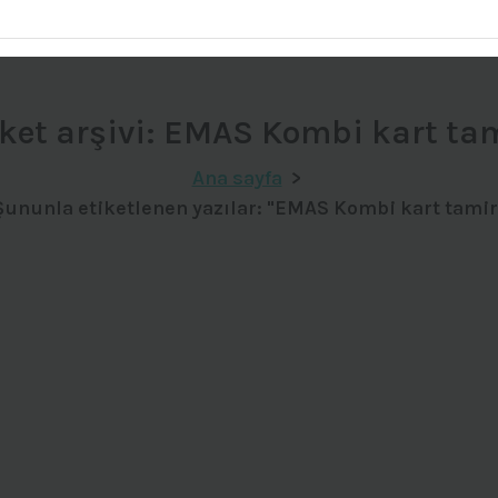
iket arşivi: EMAS Kombi kart tam
Ana sayfa
>
Şununla etiketlenen yazılar: "EMAS Kombi kart tamir