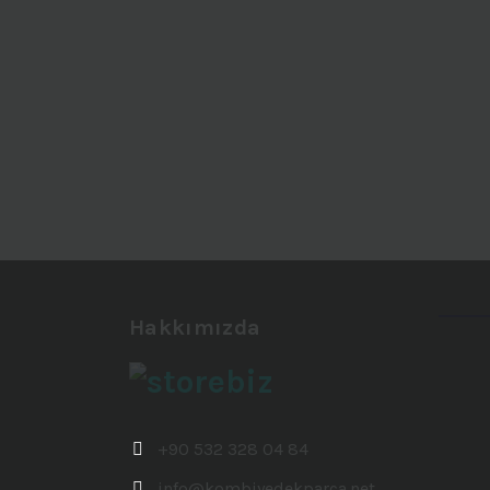
Hakkımızda
+90 532 328 04 84
info@kombiyedekparca.net