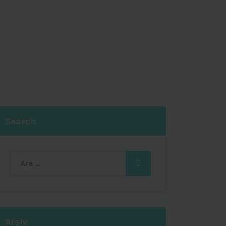
Search
Ara:
Arşiv