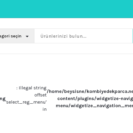
: Illegal string
/home/beysisne/kombiyedekparca.n
offset
ing
content/plugins/widgetize-navig
'select_reg_menu'
menu/widgetize_navigation_me
in