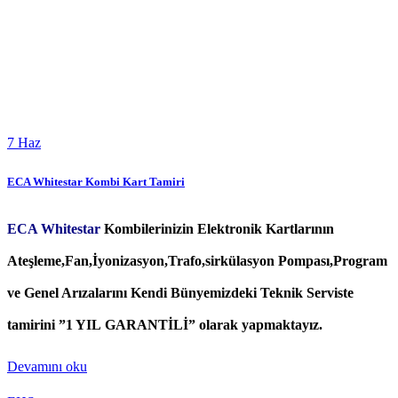
7
Haz
ECA Whitestar Kombi Kart Tamiri
ECA Whitestar
Kombilerinizin Elektronik Kartlarının
Ateşleme,Fan,İyonizasyon,Trafo,sirkülasyon Pompası,Program
ve Genel Arızalarını Kendi Bünyemizdeki Teknik Serviste
tamirini ”1 YIL GARANTİLİ” olarak yapmaktayız.
Devamını oku