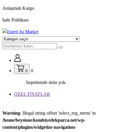
İçeriğe
Anlaşmalı Kargo
geç
İade Politikası
0
0
Sepetinizde ürün yok.
ÖZEL FİYATLAR
Warning
: Illegal string offset 'select_reg_menu' in
/home/beysisne/kombiyedekparca.net/wp-
content/plugins/widgetize-navigation-