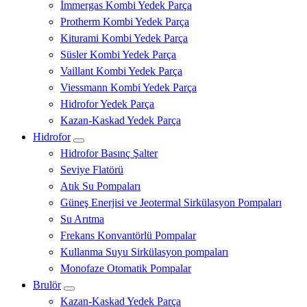
İmmergas Kombi Yedek Parça
Protherm Kombi Yedek Parça
Kiturami Kombi Yedek Parça
Süsler Kombi Yedek Parça
Vaillant Kombi Yedek Parça
Viessmann Kombi Yedek Parça
Hidrofor Yedek Parça
Kazan-Kaskad Yedek Parça
Hidrofor
Hidrofor Basınç Şalter
Seviye Flatörü
Atık Su Pompaları
Güneş Enerjisi ve Jeotermal Sirkülasyon Pompaları
Su Arıtma
Frekans Konvantörlü Pompalar
Kullanma Suyu Sirkülasyon pompaları
Monofaze Otomatik Pompalar
Brulör
Kazan-Kaskad Yedek Parça