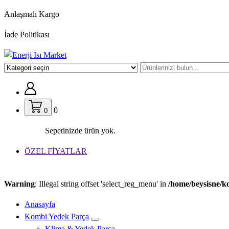
İçeriğe
Anlaşmalı Kargo
geç
İade Politikası
0
0
Sepetinizde ürün yok.
ÖZEL FİYATLAR
Warning
: Illegal string offset 'select_reg_menu' in
/home/beysisne/k
Anasayfa
Kombi Yedek Parça
Klima & Yedek Parça