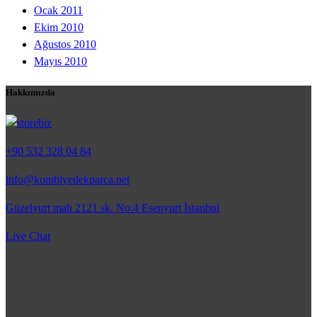
Ocak 2011
Ekim 2010
Ağustos 2010
Mayıs 2010
Hakkımızda
+90 532 328 04 84
info@kombiyedekparca.net
Güzelyurt mah 2121 sk. No:4 Esenyurt İstanbul
Live Chat