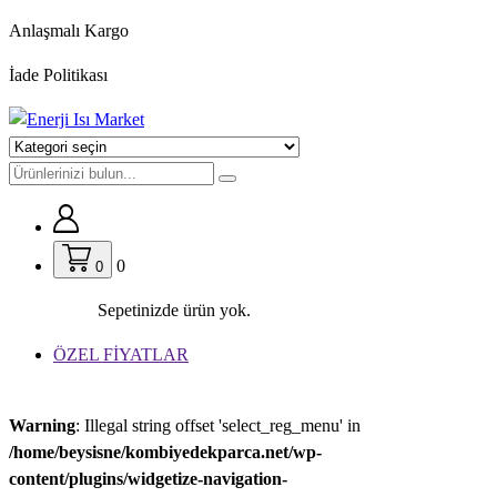
İçeriğe
Anlaşmalı Kargo
geç
İade Politikası
0
0
Sepetinizde ürün yok.
ÖZEL FİYATLAR
Warning
: Illegal string offset 'select_reg_menu' in
/home/beysisne/kombiyedekparca.net/wp-
content/plugins/widgetize-navigation-