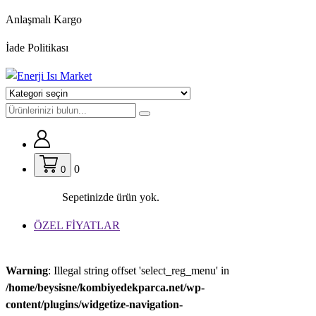
İçeriğe
Anlaşmalı Kargo
geç
İade Politikası
0
0
Sepetinizde ürün yok.
ÖZEL FİYATLAR
Warning
: Illegal string offset 'select_reg_menu' in
/home/beysisne/kombiyedekparca.net/wp-
content/plugins/widgetize-navigation-