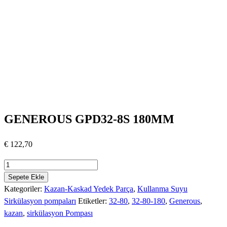
GENEROUS GPD32-8S 180MM
€
122,70
GENEROUS
GPD32-
Sepete Ekle
8S
Kategoriler:
Kazan-Kaskad Yedek Parça
,
Kullanma Suyu
180MM
Sirkülasyon pompaları
Etiketler:
32-80
,
32-80-180
,
Generous
,
adet
kazan
,
sirkülasyon Pompası