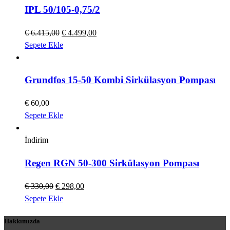
IPL 50/105-0,75/2
Orijinal
Şu
€
6.415,00
€
4.499,00
fiyat:
andaki
Sepete Ekle
€ 6.415,00.
fiyat:
€ 4.499,00.
Grundfos 15-50 Kombi Sirkülasyon Pompası
€
60,00
Sepete Ekle
İndirim
Regen RGN 50-300 Sirkülasyon Pompası
Orijinal
Şu
€
330,00
€
298,00
fiyat:
andaki
Sepete Ekle
€ 330,00.
fiyat:
Hakkımızda
€ 298,00.