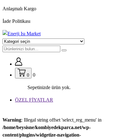
İçeriğe
Anlaşmalı Kargo
geç
İade Politikası
0
0
Sepetinizde ürün yok.
ÖZEL FİYATLAR
Warning
: Illegal string offset 'select_reg_menu' in
/home/beysisne/kombiyedekparca.net/wp-
content/plugins/widgetize-navigation-