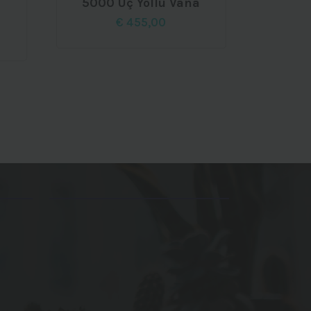
5000 Üç Yollu Vana
€
455,00