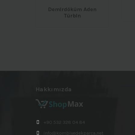
Demirdöküm Aden
Türbin
Hakkımızda
+90 532 328 04 84
info@kombiyedekparca.net