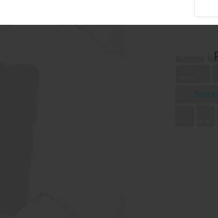
Ana s