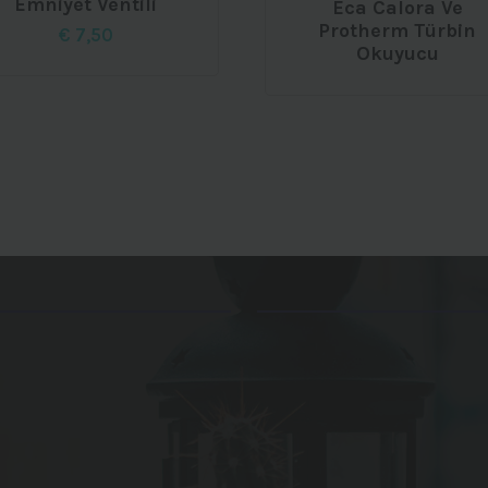
Emniyet Ventili
Eca Calora Ve
Protherm Türbin
€
7,50
Okuyucu