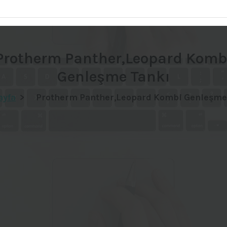
Protherm Panther,Leopard Komb
Genleşme Tankı
ayfa
>
Protherm Panther,Leopard Kombi Genleşme