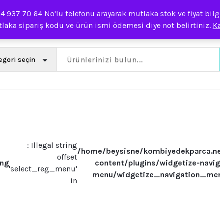
937 70 64 No'lu telefonu arayarak mutlaka stok ve fiyat bilgis
laka sipariş kodu ve ürün ismi ödemesi diye not belirtiniz.
K
: Illegal string
/home/beysisne/kombiyedekparca.n
offset
ing
content/plugins/widgetize-navig
'select_reg_menu'
menu/widgetize_navigation_me
in