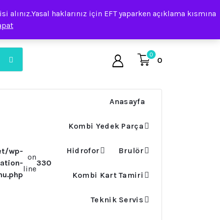
i alınız.Yasal haklarınız için EFT yaparken açıklama kısmına
apat
0
0
Anasayfa
Kombi Yedek Parça
Hidrofor
Brulör
et/wp-
on
ation-
330
line
nu.php
Kombi Kart Tamiri
Teknik Servis