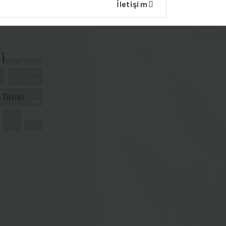
İletişim
i
 Tankı