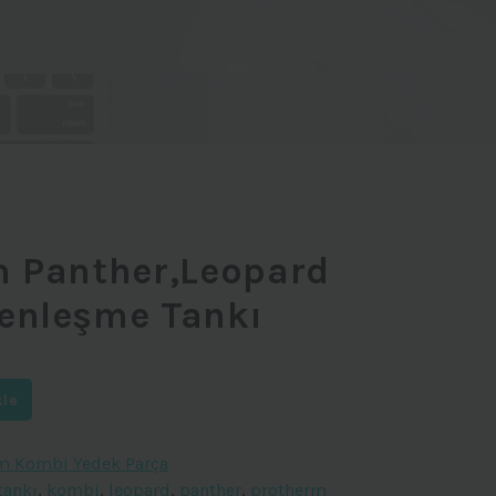
m Panther,Leopard
enleşme Tankı
kle
m Kombi Yedek Parça
tankı
,
kombi
,
leopard
,
panther
,
protherm