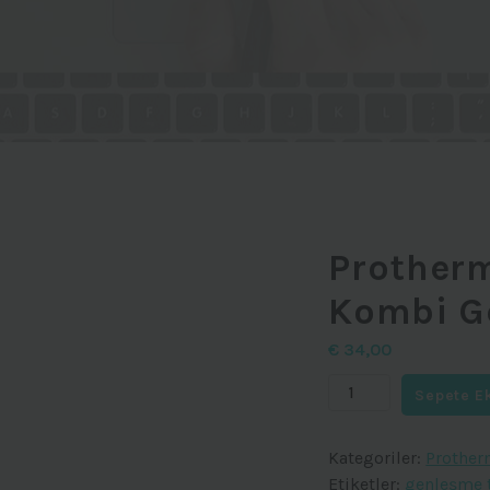
Prother
Kombi G
€
34,00
Protherm
Sepete E
Panther,Leopard
Kombi
Kategoriler:
Prother
Genleşme
Etiketler:
genleşme 