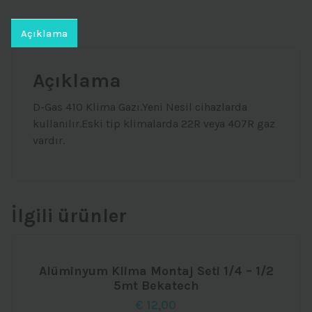
adet
Açıklama
Açıklama
D-Gas 410 Klima Gazı.Yeni Nesil cihazlarda
kullanılır.Eski tip klimalarda 22R veya 407R gaz
vardır.
İlgili ürünler
Alüminyum Klima Montaj Seti 1/4 – 1/2
5mt Bekatech
€
12,00