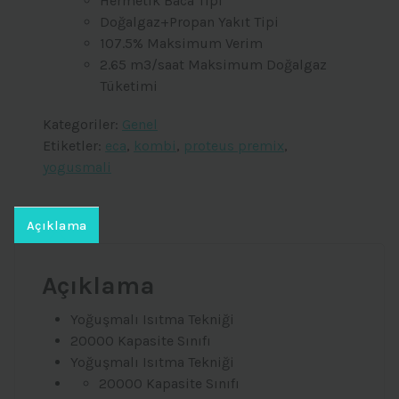
Hermetik Baca Tipi
Doğalgaz+Propan Yakıt Tipi
107.5% Maksimum Verim
2.65 m3/saat Maksimum Doğalgaz
Tüketimi
Kategoriler:
Genel
Etiketler:
eca
,
kombi
,
proteus premix
,
yogusmali
Açıklama
Açıklama
Yoğuşmalı Isıtma Tekniği
20000 Kapasite Sınıfı
Yoğuşmalı Isıtma Tekniği
20000 Kapasite Sınıfı