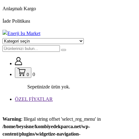
İçeriğe
Anlaşmalı Kargo
geç
İade Politikası
0
0
Sepetinizde ürün yok.
ÖZEL FİYATLAR
Warning
: Illegal string offset 'select_reg_menu' in
/home/beysisne/kombiyedekparca.net/wp-
content/plugins/widgetize-navigation-