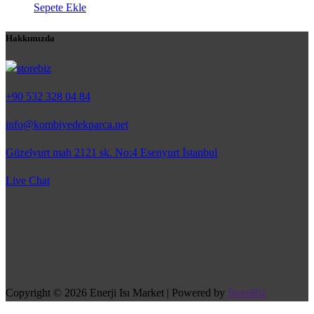
Sepete Ekle
Hakkımızda
+90 532 328 04 84
info@kombiyedekparca.net
Güzelyurt mah 2121 sk. No:4 Esenyurt İstanbul
Live Chat
Copyright © 2026 Enerji Isı Market | Powered by
StoreBiz