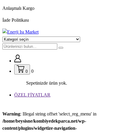
İçeriğe
Anlaşmalı Kargo
geç
İade Politikası
0
0
Sepetinizde ürün yok.
ÖZEL FİYATLAR
Warning
: Illegal string offset 'select_reg_menu' in
/home/beysisne/kombiyedekparca.net/wp-
content/plugins/widgetize-navigation-