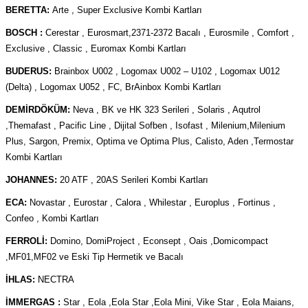
BERETTA:
Arte , Super Exclusive Kombi Kartları
BOSCH :
Cerestar , Eurosmart,2371-2372 Bacalı , Eurosmile , Comfort ,
Exclusive , Classic , Euromax Kombi Kartları
BUDERUS:
Brainbox U002 , Logomax U002 – U102 , Logomax U012
(Delta) , Logomax U052 , FC, BrAinbox Kombi Kartları
DEMİRDÖKÜM:
Neva , BK ve HK 323 Serileri , Solaris , Aqutrol
,Themafast , Pacific Line , Dijital Sofben , Isofast , Milenium,Milenium
Plus, Sargon, Premix, Optima ve Optima Plus, Calisto, Aden ,Termostar
Kombi Kartları
JOHANNES:
20 ATF , 20AS Serileri Kombi Kartları
ECA:
Novastar , Eurostar , Calora , Whilestar , Europlus , Fortinus ,
Confeo , Kombi Kartları
FERROLİ:
Domino, DomiProject , Econsept , Oais ,Domicompact
,MF01,MF02 ve Eski Tip Hermetik ve Bacalı
İHLAS:
NECTRA
İMMERGAS :
Star , Eola ,Eola Star ,Eola Mini, Vike Star , Eola Maians,