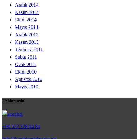
Aralık 2014
Kasım 2014
Ekim 2014
Mayıs 2014
Aralık 2012
Kasım 2012
Temmuz 2011
Şubat 2011
Ocak 2011
Ekim 2010
Ağustos 2010
Mayıs 2010
Hakkımızda
+90 532 328 04 84
info@kombiyedekparca.net