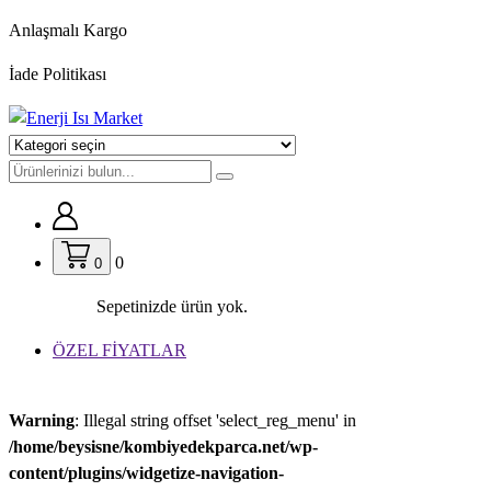
İçeriğe
Anlaşmalı Kargo
geç
İade Politikası
0
0
Sepetinizde ürün yok.
ÖZEL FİYATLAR
Warning
: Illegal string offset 'select_reg_menu' in
/home/beysisne/kombiyedekparca.net/wp-
content/plugins/widgetize-navigation-