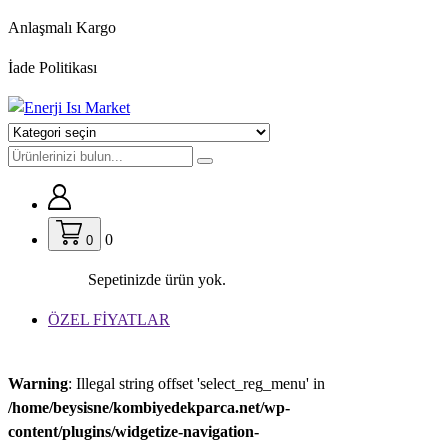
İçeriğe
Anlaşmalı Kargo
geç
İade Politikası
0
0
Sepetinizde ürün yok.
ÖZEL FİYATLAR
Warning
: Illegal string offset 'select_reg_menu' in
/home/beysisne/kombiyedekparca.net/wp-
content/plugins/widgetize-navigation-